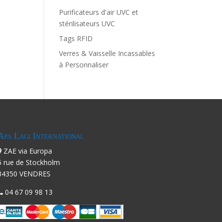
Purificateurs d'air UVC et
stérilisateurs UVC
Tags RFID
Verres & Vaisselle Incassables
à Personnaliser
Apa Lagi International
ZAE via Europa
5 rue de Stockholm
34350 VENDRES
04 67 09 98 13