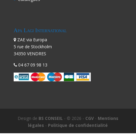
Apa Lagi International
ZAE via Europa
5 rue de Stockholm
34350 VENDRES
04 67 09 98 13
Design de
BS CONSEIL
- © 2026 -
CGV
-
Mentions
légales
-
Politique de confidentialité