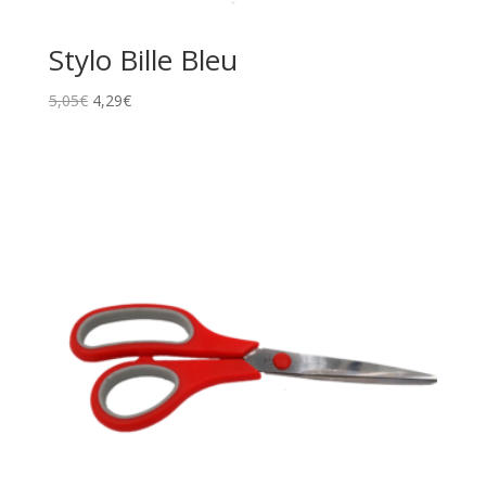
Stylo Bille Bleu
5,05
€
4,29
€