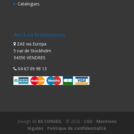
Catalogues
Apa Lagi International
ZAE via Europa
5 rue de Stockholm
34350 VENDRES
04 67 09 98 13
Design de
BS CONSEIL
- © 2026 -
CGV
-
Mentions
légales
-
Politique de confidentialité