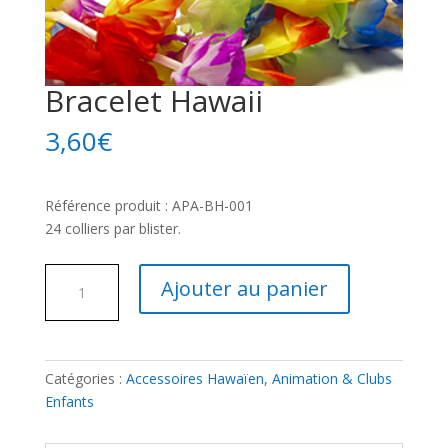
Bracelet Hawaii
3,60
€
Référence produit : APA-BH-001
24 colliers par blister.
quantité
Ajouter au panier
de
Bracelet
Hawaii
Catégories :
Accessoires Hawaïen
,
Animation & Clubs
Enfants