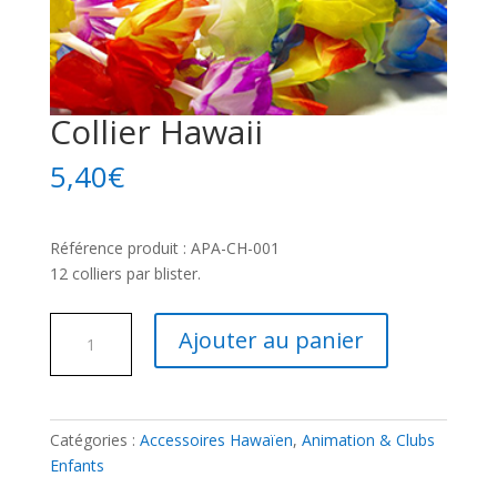
Collier Hawaii
5,40
€
Référence produit : APA-CH-001
12 colliers par blister.
quantité
Ajouter au panier
de
Collier
Hawaii
Catégories :
Accessoires Hawaïen
,
Animation & Clubs
Enfants