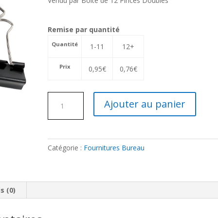
Vendu par Boîte de 12 Pinces Doubles
Remise par quantité
Quantité
1-11
12+
Prix
0,95
€
0,76
€
quantité
Ajouter au panier
de
Pince
Double
Catégorie :
Fournitures Bureau
s (0)