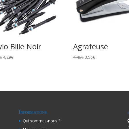
ylo Bille Noir
Agrafeuse
€
4,29
€
4,45
€
3,56
€
Informations
Qui sommes-nous ?