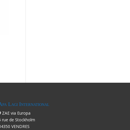
Apa Lagi International
ZAE via Europa
5 rue de Stockholm
34350 VENDRES